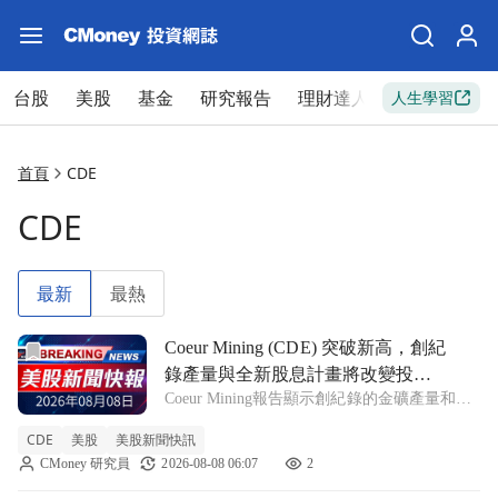
台股
美股
基金
研究報告
理財達人
新手入門
人生學習
首頁
CDE
CDE
最新
最熱
前往Coeur Mining (CDE) 突破新高，創紀錄產量與全
Coeur Mining (CDE) 突破新高，創紀
錄產量與全新股息計畫將改變投資
Coeur Mining報告顯示創紀錄的金礦產量和新
前景嗎？
的股息政策，儘管2026年生產指引下調，但市
CDE
美股
美股新聞快訊
場仍對其未來潛力充滿期待。 CDE +11.12%
CMoney 研究員
2026-08-08 06:07
2
在2026年8月初，Coeur Mining(CDE