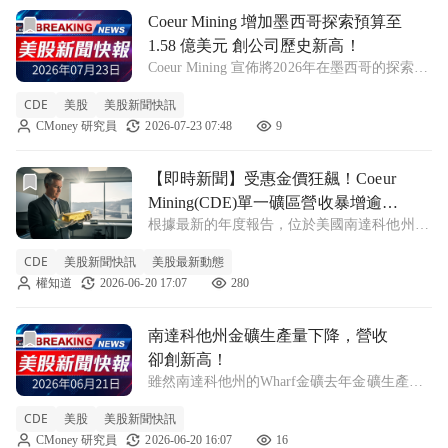
前往Coeur Mining 增加墨西哥探索預算至 1.58 億美元 
Coeur Mining 增加墨西哥探索預算至
1.58 億美元 創公司歷史新高！
Coeur Mining 宣佈將2026年在墨西哥的探索預
算提高至1.58億美元，為公司有史以來最大規
CDE
美股
美股新聞快訊
模的計畫。 CDE +3.53% Coeur Mining (CDE)
CMoney 研究員
2026-07-23 07:48
9
在週三交易中上漲4.1%，
前往【即時新聞】受惠金價狂飆！Coeur Mining(CDE)
【即時新聞】受惠金價狂飆！Coeur
Mining(CDE)單一礦區營收暴增逾1
根據最新的年度報告，位於美國南達科他州黑
億美元
山地區唯一的活躍大型金礦，去年的黃金產量
CDE
美股新聞快訊
美股最新動態
雖然略微下滑，但受惠於黃金價格飆升，營收
權知道
2026-06-20 17:07
280
反而出現大幅成長。總部設於芝加哥的 Coeur
Mining(CDE) 擁有這座
前往南達科他州金礦生產量下降，營收卻創新高！文章頁
南達科他州金礦生產量下降，營收
卻創新高！
雖然南達科他州的Wharf金礦去年金礦生產略
有減少，但因金價上漲，營收卻大幅增加，顯
CDE
美股
美股新聞快訊
示市場需求強勁。 CDE -0.11% 南達科他州唯
CMoney 研究員
2026-06-20 16:07
16
一的大型金礦——Wharf金礦的最新報告引起