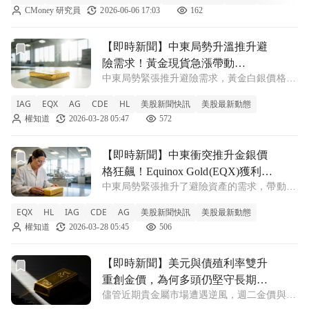
CMoney 研究員
2026-06-06 17:03
162
前往【即時新聞】中東局勢升溫推升避險需求！黃金現貨急漲帶動I
【即時新聞】中東局勢升溫推升避
險需求！黃金現貨急漲帶動
中東局勢緊張推升避險需求，黃金白銀價格雙
Iamgold(IAG)單日飆升近5%
雙走揚 近期中東地區的不確定性持續升溫，
IAG
EQX
AG
CDE
HL
美股新聞快訊
美股最新動態
促使資金轉向相對安全的避險資產，帶動黃金
權知道
2026-03-28 05:47
572
與白銀現貨價格單日雙雙上漲超過 2%。受惠
於貴金屬價格走高，投資人情緒大受鼓舞，
前往【即時新聞】中東衝突推升金銀價格狂飆！Equinox Gol
【即時新聞】中東衝突推升金銀價
格狂飆！Equinox Gold(EQX)獲利看
中東局勢緊張推升了避險資產的需求，帶動貴
俏股價大漲逾4%
金屬價格大幅飆升，進而激勵礦業股表現。
EQX
HL
IAG
CDE
AG
美股新聞快訊
美股最新動態
Equinox Gold(EQX)週五股價上漲4.57%，收在
權知道
2026-03-28 05:45
506
12.58美元。投資人看好現貨價格走高將大幅
提升礦業公司未來
前往【即時新聞】美元與債殖利率雙升重創金價，為何多頭仍
【即時新聞】美元與債殖利率雙升
重創金價，為何多頭仍堅守長期信
儘管近期貴金屬市場遭遇逆風，週二金價與銀
心
價雙雙重挫，分別創下自2月20日以來的最低