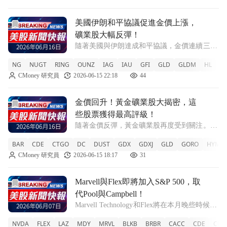
了業界關注。根據該報
前往美國伊朗和平協議促進金價上漲，礦業股大幅反彈！文章
美國伊朗和平協議促進金價上漲，
礦業股大幅反彈！
隨著美國與伊朗達成和平協議，金價連續三日
上升，市場對加息的擔憂減輕，導致美元走
NG
NUGT
RING
OUNZ
IAG
IAU
GFI
GLD
GLDM
HL
H
弱，提升了非美元持有者的購買力。 NG
CMoney 研究員
2026-06-15 22:18
44
+9.14% NUGT +12.93% RING +5.53% OUNZ
+2.5
前往金價回升！黃金礦業股大揭密，這些股票獲得最高評級！
金價回升！黃金礦業股大揭密，這
些股票獲得最高評級！
隨著金價反彈，黃金礦業股再度受到關注。根
據評級系統，新蒙特公司領跑，成為唯一評分
BAR
CDE
CTGO
DC
DUST
GDX
GDXJ
GLD
GORO
HYMC
超過4.0的股票。 CDE +7.33% BAR +2.53%
CMoney 研究員
2026-06-15 18:17
31
CTGO +3.94% DC +4.36% DUST -
前往Marvell與Flex即將加入S&P 500，取代Pool與Campbe
Marvell與Flex即將加入S&P 500，取
代Pool與Campbell！
Marvell Technology和Flex將在本月晚些時候進
入S&P 500指數，替換掉Pool Corporation和
NVDA
FLEX
LAZ
MDY
MRVL
BLKB
BRBR
CACC
CDE
CNX
Campbell's Company。 NVDA -6.2% FLEX -