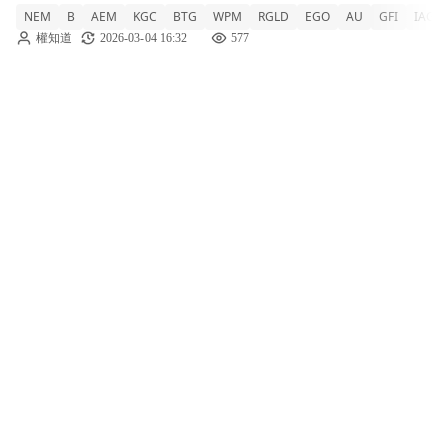
NEM
B
AEM
KGC
BTG
WPM
RGLD
EGO
AU
GFI
IAG
收盤價。然而，多位交易員與分析師指出，儘
權知道
2026-03-04 16:32
577
管價格回跌，支撐黃金的強勁基本面並未改
變。此次下跌主要受到美元走強與債券殖利率