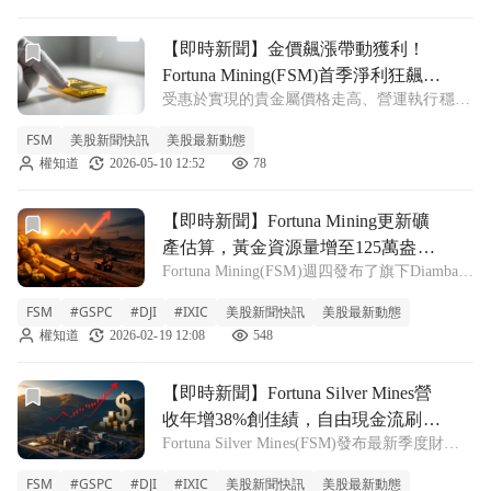
佈其Diamb
前往【即時新聞】金價飆漲帶動獲利！Fortuna Mining(
【即時新聞】金價飆漲帶動獲利！
Fortuna Mining(FSM)首季淨利狂飆
受惠於實現的貴金屬價格走高、營運執行穩定
200%，這檔黃金概念股迎爆發
以及西非與拉丁美洲礦區強勁的現金生成能
FSM
美股新聞快訊
美股最新動態
力，Fortuna Mining(FSM)高層宣布 2026 年第
權知道
2026-05-10 12:52
78
一季創下歷史新高紀錄。總裁兼執行長 Jorge
A. G
前往【即時新聞】Fortuna Mining更新礦產估算，黃金
【即時新聞】Fortuna Mining更新礦
產估算，黃金資源量增至125萬盎司
Fortuna Mining(FSM)週四發布了旗下Diamba
且推進建廠評估
Sud黃金項目的最新礦產資源估算報告。根據
FSM
#GSPC
#DJI
#IXIC
美股新聞快訊
美股最新動態
官方公布的數據，該項目的指示資源量
權知道
2026-02-19 12:08
548
（Indicated Resources）已顯著提升至12
前往【即時新聞】Fortuna Silver Mines營收年增38
【即時新聞】Fortuna Silver Mines營
收年增38%創佳績，自由現金流刷新
Fortuna Silver Mines(FSM)發布最新季度財
歷史紀錄
報，展現強勁的營運成果與財務體質。該公司
FSM
#GSPC
#DJI
#IXIC
美股新聞快訊
美股最新動態
第四季非公認會計準則（Non-GAAP）每股盈