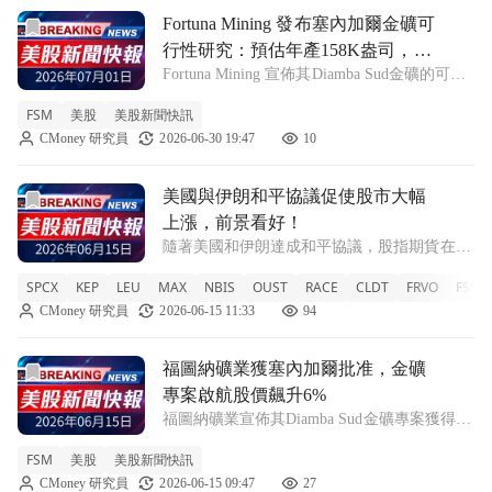
前往Fortuna Mining 發布塞內加爾金礦可行性研究：預
Fortuna Mining 發布塞內加爾金礦可
行性研究：預估年產158K盎司，經
Fortuna Mining 宣佈其Diamba Sud金礦的可行
濟潛力驚人！
性研究結果，顯示出強勁的經濟潛力，並計劃
FSM
美股
美股新聞快訊
在2028年第二季開始生產。 FSM +1.02%
CMoney 研究員
2026-06-30 19:47
10
Fortuna Mining(FSM)於週
前往美國與伊朗和平協議促使股市大幅上漲，前景看好！文章
美國與伊朗和平協議促使股市大幅
上漲，前景看好！
隨著美國和伊朗達成和平協議，股指期貨在週
一顯著上揚，多檔股票出現跳空漲幅。 SPCX
SPCX
KEP
LEU
MAX
NBIS
OUST
RACE
CLDT
FRVO
FSM
+19.22% KEP +4.33% LEU +2.46% MAX
CMoney 研究員
2026-06-15 11:33
94
+1.07% NBIS +4.55% OUST
前往福圖納礦業獲塞內加爾批准，金礦專案啟航股價飆升6%
福圖納礦業獲塞內加爾批准，金礦
專案啟航股價飆升6%
福圖納礦業宣佈其Diamba Sud金礦專案獲得環
保批准，股價上漲6%，並將持續推進建設工
FSM
美股
美股新聞快訊
作。 FSM +3.72% 福圖納礦業(FSM)在週一的
CMoney 研究員
2026-06-15 09:47
27
早盤交易中股價上漲6%，這是因為該公司宣