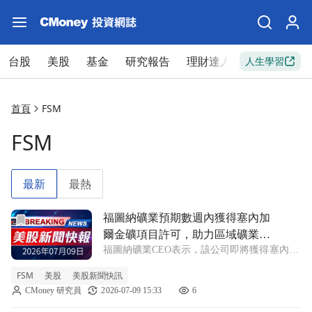
台股
美股
基金
研究報告
理財達人
新手入門
人生學習
首頁
FSM
FSM
最新
最熱
前往福圖納礦業預期數週內獲得塞內加爾金礦項目許可，助力
福圖納礦業預期數週內獲得塞內加
爾金礦項目許可，助力區域礦業發
福圖納礦業CEO表示，該公司即將獲得塞內加
展！
爾Diamba Sud金礦的最終建設許可，預計在
FSM
美股
美股新聞快訊
2028年開始生產。 FSM +3.44% 福圖納礦業
CMoney 研究員
2026-07-09 15:33
6
(FSM)近日傳出好消息，CEO霍爾赫·加諾薩於
週四接受