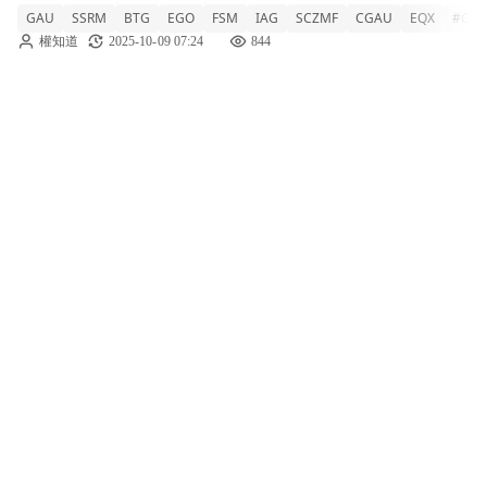
GAU
SSRM
BTG
EGO
FSM
IAG
SCZMF
CGAU
EQX
#GSP
場焦點。今年多家金礦公司股價回報超過
權知道
2025-10-09 07:24
844
100%，其他公司則提供強勁的價值評級。低
本益比（P/E）通常顯示股