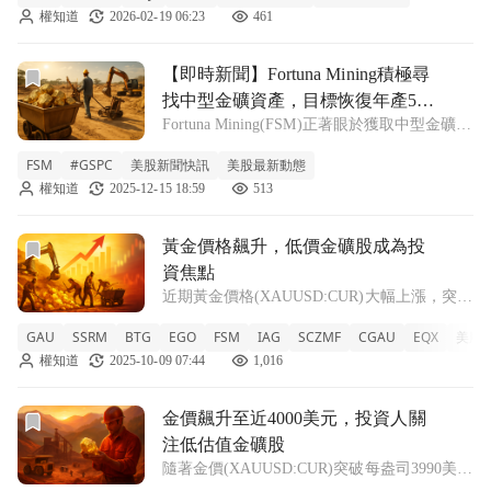
權知道
2026-02-19 06:23
461
餘（EPS）為0.23美元，完全符合市場預期。
在營
前往【即時新聞】Fortuna Mining積極尋找中型金礦資產
【即時新聞】Fortuna Mining積極尋
找中型金礦資產，目標恢復年產50
Fortuna Mining(FSM)正著眼於獲取中型金礦資
萬盎司
產，同時加速推進新專案。根據該公司西非首
FSM
#GSPC
美股新聞快訊
美股最新動態
席營運官在周一接受路透社採訪時表示，這一
權知道
2025-12-15 18:59
513
策略是為了恢復其年產50萬盎司的目標，此前
公司已出售位於布吉
前往黃金價格飆升，低價金礦股成為投資焦點文章頁
黃金價格飆升，低價金礦股成為投
資焦點
近期黃金價格(XAUUSD:CUR)大幅上漲，突破
每盎司3,990美元，黃金期貨首次超過4,000美
GAU
SSRM
BTG
EGO
FSM
IAG
SCZMF
CGAU
EQX
美股
元，這使得許多金礦公司股票成為市場關注的
權知道
2025-10-09 07:44
1,016
焦點。今年以來，部分金礦公司股價已經翻
倍，其他公司也展現出強
前往金價飆升至近4000美元，投資人關注低估值金礦股文章
金價飆升至近4000美元，投資人關
注低估值金礦股
隨著金價(XAUUSD:CUR)突破每盎司3990美
元，金期貨首次超過4000美元，金礦股成為市