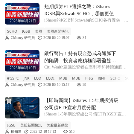
前往短期債券ETF選擇之戰：iShares IGSB與Schwab S
短期債券ETF選擇之戰：iShares
IGSB與Schwab SCHO，哪個更值得
iShares的IGSB和Schwab的SCHO各有優劣，前
投資？
者提供較高收益但風險較大，後者則以安全著
SCHO
IGSB
美股
美股新聞快訊
稱。本文深入比較兩者的特點及適合的投資策
CMoney 研究員
2026-06-20 19:07
34
略。 SCHO +0.08% IGSB +0.19% 在當前
前往銀行警告！持有現金恐成為通膨下的陷阱，投資者應積極
銀行警告！持有現金恐成為通膨下
的陷阱，投資者應積極部署盈餘資
Citi Wealth建議投資者在高利率和持續通膨環
金
境中重新考慮現金配置，以抓住固定收益市場
#GSPC
JNK
LQD
LQDI
MBB
MUB
PFIG
RINF
SCHO
SCH
的機會。 #GSPC -0.26% JNK -0.09% LQD
CMoney 研究員
2026-06-10 15:17
29
-0.08% LQDI +0.21% MB
前往【即時新聞】iShares 1-5年期投資級公司債ETF宣布月
【即時新聞】iShares 1-5年期投資級
公司債ETF宣布月度分配
iShares 1-5年期投資級公司債ETF(IGSB)宣布
本月每單位分配金額為0.2018美元，這對於希
IGSB
美股新聞快訊
美股最新動態
望獲得穩定收益的投資人來說是一個值得注意
權知道
2025-12-19 17:13
516
的資訊。根據最新數據，截至4月28日，該