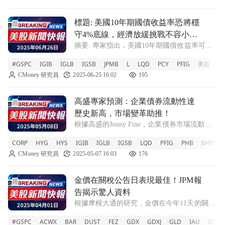
ETF的30天
前往標題: 美國10年期國債收益率恐將穩守4%底線，經濟放
標題: 美國10年期國債收益率恐將穩
守4%底線，經濟放緩挑戰不容小
摘要: 專家指出，美國10年期國債收益率可能
覷！
在4%附近徘徊，儘管經濟顯示放緩跡象，但
#GSPC
IGIB
IGLB
IGSB
JPMB
L
LQD
PCY
PFIG
美股
美
仍有多重因素限制其下行空間。 新聞: 隨著美
CMoney 研究員
2025-06-25 16:02
195
國經濟面臨日益嚴峻的挑戰，市場對於10年期
國債收益率的未來走勢充滿關注。
前往高盛專家預測：企業債券流動性達歷史新高，市場變革助
高盛專家預測：企業債券流動性達
歷史新高，市場變革助推！
根據高盛的Jonny Fine，企業債券市場流動性
創下新紀錄，主要受電子化及ETF興起影響。
CORP
HYG
HYS
IGIB
IGLB
IGSB
LQD
PFIG
PHB
SHYG
在近期接受CNBC訪問時，高盛全球投資級信
CMoney 研究員
2025-05-07 16:03
176
用部門負責人Jonny Fine表示，企業債券市場
的流動性從未如
前往金價在關稅公告日表現最佳！JPM報告揭示驚人資料文章
金價在關稅公告日表現最佳！JPM報
告揭示驚人資料
根據摩根大通的研究，金價在今年11天的關稅
公告期間，超越美元和標普500指數，成為最
#GSPC
ACWX
BAR
DUST
FEZ
GDX
GDXJ
GLD
IAU
IEUR
佳資產。 在全球貿易緊張局勢升溫之際，金