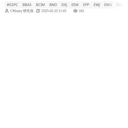
#GSPC
BBAX
BCIM
BNO
DXJ
EEM
EPP
EWJ
EWU
EWUS
在當前市場環境中，黃金
CMoney 研究員
2025-02-25 11:43
162
（NYSEARCA:GLD、IAU）以9.1%的漲幅脫
穎而出，成為全球最過度買入的