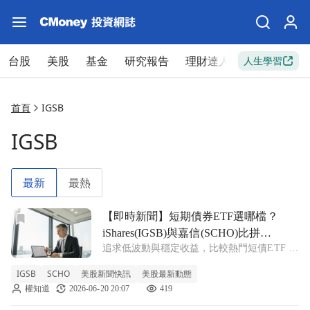
台股
美股
基金
研究報告
理財達人
新手入門
人生學習
首頁
IGSB
IGSB
最新
最熱
前往【即時新聞】短期債券ETF選哪檔？iShares(IGSB)與
【即時新聞】短期債券ETF選哪檔？
iShares(IGSB)與嘉信(SCHO)比拼，
追求低波動與穩定收益，比較熱門短債ETF 投
這檔受惠利差收斂勝出
資人若想尋求資金避風港，通常會將目光轉向
IGSB
SCHO
美股新聞快訊
美股最新動態
短期債券，藉此降低投資組合的波動風險。
權知道
2026-06-20 20:07
419
iShares 1-5年期投資等級公司債ETF(IGSB) 主
要透過企業債務提