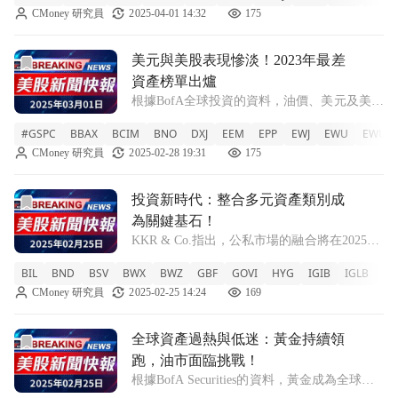
CMoney 研究員
2025-04-01 14:32
175
價展現了強勁的抗壓能力。根據摩根大通的最
新報告，在今年的11個關稅公告日中，
前往美元與美股表現慘淡！2023年最差資產榜單出爐文章頁
美元與美股表現慘淡！2023年最差
資產榜單出爐
根據BofA全球投資的資料，油價、美元及美國
股票在2023年迄今表現不佳，成為市場上最差
#GSPC
BBAX
BCIM
BNO
DXJ
EEM
EPP
EWJ
EWU
EWUS
的資產。 隨著2023年的進展，金融市場的變
CMoney 研究員
2025-02-28 19:31
175
化引起了廣泛關注。最新報告顯示，油價、美
元和美國股市在年初至今的表現
前往投資新時代：整合多元資產類別成為關鍵基石！文章頁
投資新時代：整合多元資產類別成
為關鍵基石！
KKR & Co.指出，公私市場的融合將在2025年
創造投資機會，猶如「iPhone時刻」。 隨著金
BIL
BND
BSV
BWX
BWZ
GBF
GOVI
HYG
IGIB
IGLB
IG
融環境的變化，公私市場之間的界限正逐漸模
CMoney 研究員
2025-02-25 14:24
169
糊。根據KKR & Co.的最新報告，這種趨勢預
示著未來的投
前往全球資產過熱與低迷：黃金持續領跑，油市面臨挑戰！文
全球資產過熱與低迷：黃金持續領
跑，油市面臨挑戰！
根據BofA Securities的資料，黃金成為全球最
被高估的資產，而油價則顯示出疲弱跡象。