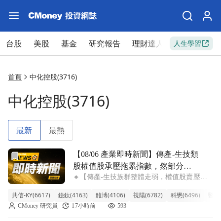
台股
美股
基金
研究報告
理財達人
新手入門
人生學習
首頁
中化控股(3716)
中化控股(3716)
最新
最熱
前往【08/06 產業即時新聞】傳產-生技類股權值股承壓拖
【08/06 產業即時新聞】傳產-生技類
股權值股承壓拖累指數，然部分個
🔸【傳產-生技族群整體走弱，權值股賣壓沉
股逆勢吸金展現個別題材
重】 傳產-生技類股今日普遍呈現修正格局，
共信-KY(6617)
鐿鈦(4163)
雃博(4106)
視陽(6782)
科懋(6496)
醫揚(
整體類股指數下挫2.44%，跌勢相對明顯。盤
CMoney 研究員
17小時前
593
中觀察，高價股與權值指標如新藥股藥華藥
(-5.99%)、神隆 (-4.