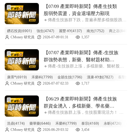
前往【07/09 產業即時新聞】傳產生技類股弱勢震盪，資金
【07/09 產業即時新聞】傳產生技類
股弱勢震盪，資金退場壓力顯現
🔸傳產生技族群下跌，普遍承壓多檔個股跌勢
顯著 今日傳產生技類股表現相對疲軟，類股
鑽石投資(6901)
強生(4747)
麗豐-KY(4137)
南光(1752)
商之器(8409)
指數下挫2.17%，整體氛圍偏空。盤面上，包
CMoney 研究員
2026-07-09 01:31
1,357
括漢達、共信-KY、金穎生技、泰宗及藥華藥
等多檔個股跌幅擴大，拖累類股表現
前往【07/07 產業即時新聞】傳產-生技族群強勢表態，新
【07/07 產業即時新聞】傳產-生技族
群強勢表態，新藥、醫材題材助攻
🔸傳產-生技族群上漲，多檔新藥、醫材股強
類股衝高
勢攻高 今日生技族群表現活潑，類股漲幅達
康霈*(6919)
禾榮科(7799)
金穎生技(1796)
漢康-KY創(7827)
長聖(671
2.54%，盤面湧現多檔強勢股。其中，康霈、
CMoney 研究員
2026-07-07 02:33
1,717
禾榮科、金穎生技、漢康-KY創、長聖等個股
早盤即鎖漲停或接近漲停，顯示市場
前往【06/29 產業即時新聞】傳產生技族群資金湧入，多檔
【06/29 產業即時新聞】傳產生技族
群資金湧入，多檔新藥、學名藥股
🔸傳產生技族群上漲，生技股重現活力！ 今
價勢如虹！
日台股生技族群表現強勁，整體類股漲幅高達
浩鼎(4174)
藥華藥(6446)
禾榮科(7799)
泰宗(4169)
永昕(4726)
威健
4.66%，盤中買氣熱絡，多檔個股亮燈漲停或
CMoney 研究員
2026-06-29 03:32
3,454
逼近漲停，包括浩鼎、藥華藥、禾榮科、泰宗