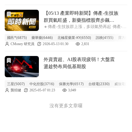
等都呈現噴出走勢。市場資金似乎嗅到
前往【05/13 產業即時新聞】傳產-生技族群買氣旺盛，新
【05/13 產業即時新聞】傳產-生技族
群買氣旺盛，新藥指標股齊步飆
🔸傳產-生技族群上漲，多頭氣勢再起 傳產-生
漲，市場聚焦研發成果
技族群今天表現亮眼，類股指數勁揚超過
國邑*(6875)
藥華藥(6446)
北極星藥業-KY(6550)
訊映(4155)
霈方(657
2%，多頭氣勢強勁。盤面上包括國邑*、藥華
CMoney 研究員
2026-05-13 01:30
2,831
藥、北極星藥業-KY等新藥概念股紛紛攻上漲
停或大漲，引領類股買盤。主要觀察到
前往外資賣超、AI股表現疲弱！大盤震盪趁勢布局低基期股文
外資賣超、AI股表現疲弱！大盤震
盪趁勢布局低基期股
三星(5007)
中化控股(3716)
保勝光學(6517)
台積電(2330)
威強電(302
龔招健
2025-05-07 01:23
3,049
沒有更多文章囉