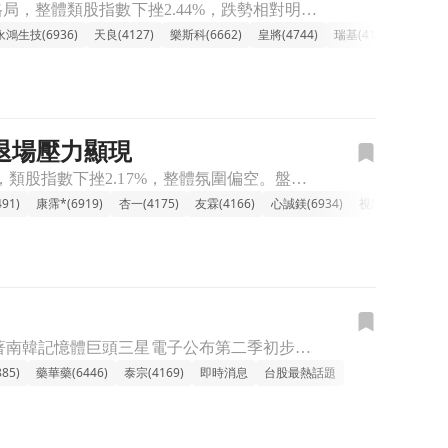
🔸【傳產-生技族群整體走弱，權值股賣壓沉重】 傳產-生技類股今日普遍呈現修正格局，整體類股指數下挫2.44%，跌勢相對明顯。盤中觀察，高價股與權值指標如新藥股藥華藥 (-5.99%)、神隆 (-4.
永鴻生技(6936)
天良(4127)
樂斯科(6662)
皇將(4744)
瑞基(4171)
訊聯(17
金退場壓力顯現
🔸傳產生技族群下跌，普遍承壓多檔個股跌勢顯著 今日傳產生技類股表現相對疲軟，類股指數下挫2.17%，整體氛圍偏空。盤面上，包括漢達、共信-KY、金穎生技、泰宗及藥華藥等多檔個股跌幅擴大，拖累類股表現
91)
康霈*(6919)
杏一(4175)
友霖(4166)
心誠鎂(6934)
視陽(6782)
浩
近期全球市場面臨去槓桿壓力，科技股與AI相關板塊遭遇顯著的獲利了結賣壓。隨著南韓記憶體巨頭三星電子公布第二季初步財報，雖獲利大幅增長，卻意外引發市場對資本支出與需求前景的疑慮，導致韓股重挫並一度觸發熔
85)
藥華藥(6446)
泰宗(4169)
即時消息
台股最熱話題