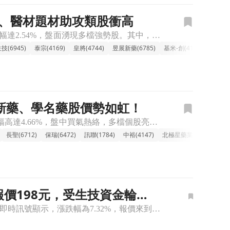
藥、醫材題材助攻類股衝高
🔸傳產-生技族群上漲，多檔新藥、醫材股強勢攻高 今日生技族群表現活潑，類股漲幅達2.54%，盤面湧現多檔強勢股。其中，康霈、禾榮科、金穎生技、漢康-KY創、長聖等個股早盤即鎖漲停或接近漲停，顯示市場
技(6945)
泰宗(4169)
皇將(4744)
昱展新藥(6785)
基米-創(4195)
友霖(4
檔新藥、學名藥股價勢如虹！
🔸傳產生技族群上漲，生技股重現活力！ 今日台股生技族群表現強勁，整體類股漲幅高達4.66%，盤中買氣熱絡，多檔個股亮燈漲停或逼近漲停，包括浩鼎、藥華藥、禾榮科、泰宗等都呈現噴出走勢。市場資金似乎嗅到
長聖(6712)
保瑞(6472)
訊聯(1784)
中裕(4147)
北極星藥業-KY(6550)
%、報價198元，受生技資金輪動
頭結構續強且主力成本上移支撐文章頁
撐
🔸泰宗(4169)股價上漲，盤中強漲7.32%至198元 泰宗(4169)今日盤中股價上漲，根據即時訊號顯示，漲跌幅為7.32%，報價來到198元，屬波動明顯的強勢走勢。盤面上生技醫療族群資金延續輪