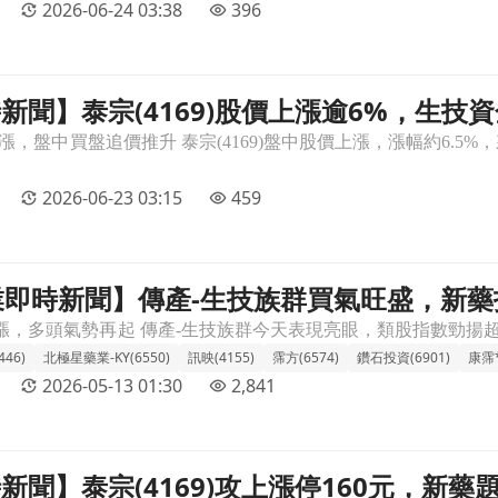
2026-06-24 03:38
396
 即時新聞】泰宗(4169)股價上漲逾6%，
逾6%，生技資金輪動加持，挑戰券商目標價上方技術面續強文章頁
面續強
2026-06-23 03:15
459
 產業即時新聞】傳產-生技族群買氣旺盛，
旺盛，新藥指標股齊步飆漲，市場聚焦研發成果文章頁
46)
北極星藥業-KY(6550)
訊映(4155)
霈方(6574)
鑽石投資(6901)
康霈*
2026-05-13 01:30
2,841
即時新聞】泰宗(4169)攻上漲停160元，
60元，新藥題材與上市熱度發酵＋量能放大逼近前高壓力區文章頁