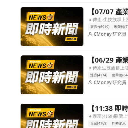
【07/07
前往【07/07 產業即時新聞】傳產-生技族群強勢
康霈*(6919)
禾榮科(77
CMoney 研究員
【06/29
前往【06/29 產業即時新聞】傳產生技族群資金湧
浩鼎(4174)
藥華藥(644
CMoney 研究員
【11:38 
前往【11:38 即時新聞】泰宗(4169)股價急攻上
與新藥題材
泰宗(4169)
即時消息