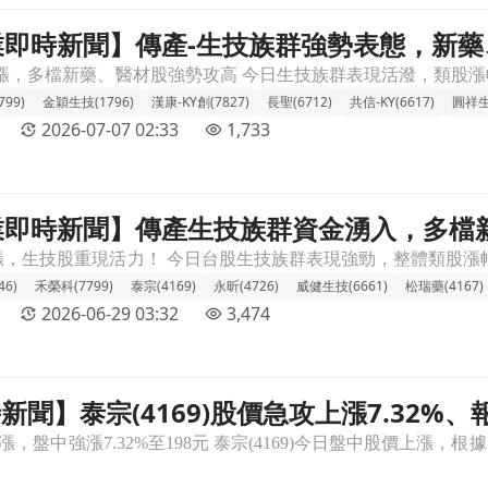
 產業即時新聞】傳產-生技族群強勢表態，新
表態，新藥、醫材題材助攻類股衝高文章頁
99)
金穎生技(1796)
漢康-KY創(7827)
長聖(6712)
共信-KY(6617)
圓祥生
2026-07-07 02:33
1,733
 產業即時新聞】傳產生技族群資金湧入，多
入，多檔新藥、學名藥股價勢如虹！文章頁
6)
禾榮科(7799)
泰宗(4169)
永昕(4726)
威健生技(6661)
松瑞藥(4167)
2026-06-29 03:32
3,474
即時新聞】泰宗(4169)股價急攻上漲7.32
漲7.32%、報價198元，受生技資金輪動與新藥題材加溫帶動，多
加溫帶動，多頭結構續強且主力成本上移支