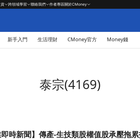
投資
跨領域學習
聯絡我們
作者專區
關於CMoney
新手入門
生活理財
CMoney官方
Money錢
泰宗(4169)
 產業即時新聞】傳產-生技類股權值股承壓
股承壓拖累指數，然部分個股逆勢吸金展現個別題材文章頁