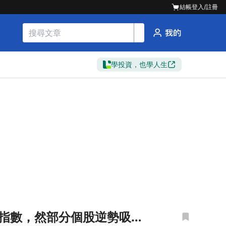
結帳
登入/註冊
學投資，也學人生
拖累指數，然部分個股逆勢吸金