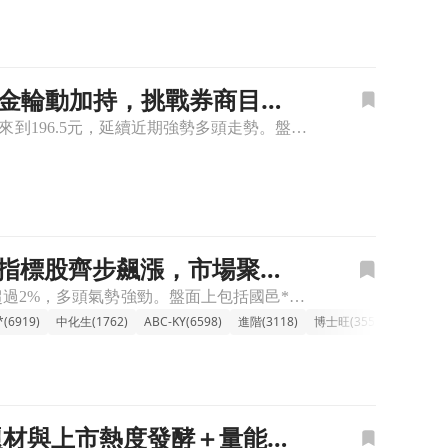
生技資金輪動加持，挑戰券商目標
🔸泰宗(4169)股價上漲，盤中買盤追價推升 泰宗(4169)盤中股價上漲，漲幅約6.5%，來到196.5元，延續近期強勢多頭走勢。盤面上可見生技醫療族群持續成為資金輪動焦點，在族群氣氛偏多下，市場
新藥指標股齊步飆漲，市場聚焦
🔸傳產-生技族群上漲，多頭氣勢再起 傳產-生技族群今天表現亮眼，類股指數勁揚超過2%，多頭氣勢強勁。盤面上包括國邑*、藥華藥、北極星藥業-KY等新藥概念股紛紛攻上漲停或大漲，引領類股買盤。主要觀察到
(6919)
中化生(1762)
ABC-KY(6598)
進階(3118)
博士旺(3555)
保瑞(647
新藥題材與上市熱度發酵＋量能放