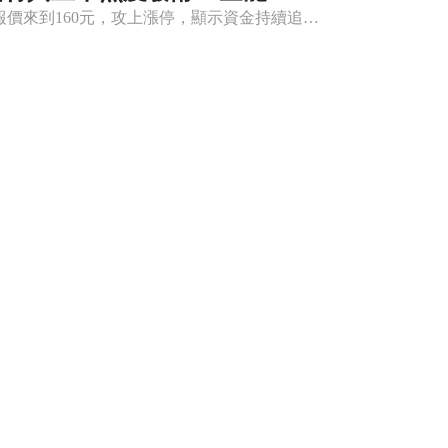
🔸泰宗(4169)股價上漲，漲停160元強勢表態 泰宗(4169)今早股價大漲10.34%，盤中報價來到160元，攻上漲停，顯示資金持續追捧。盤面上主軸仍圍繞新藥開發想像空間與日前掛牌後的話題性，市