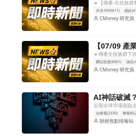
展現個別題
共信-KY(6617)
鐿鈦(41
CMoney 研究員
【07/09
前往【07/09 產業即時新聞】傳產生技類股弱勢震
鑽石投資(6901)
強生(4
CMoney 研究員
AI神話破滅
前往AI神話破滅？晶片股重挫拖累台股暴跌千點文章
台積電(2330)
聯發科(2
財經焦點情報站