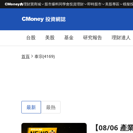
CMoney
理財寶商城
股市爆料同學會
投資理財
即時股市
美股專區
模擬
台股
美股
基金
研究報告
理財達人
首頁
泰宗(4169)
最新
最熱
【08/06
前往【08/06 產業即時新聞】傳產-生技類股權值