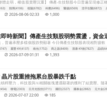
材
63)
雃博(4106)
視陽(6782)
科懋(6496)
醫揚(6569)
浩宇生醫(6872)
2026-08-06 02:33
1,000
 產業即時新聞】傳產生技類股弱勢震盪，資
盪，資金退場壓力顯現文章頁
747)
麗豐-KY(4137)
南光(1752)
商之器(8409)
漢康-KY創(7827)
晶碩(64
2026-07-09 01:31
1,393
？晶片股重挫拖累台股暴跌千點
頁
454)
聯電(2303)
日月光投控(3711)
國巨(2327)
國泰金(2882)
元大金(28
2026-07-07 22:00
185