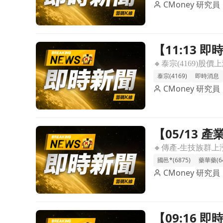
CMoney 研究員
【11:13
前往【11:13 即時新聞】泰宗(4169)股價上漲
價上方技術
泰宗(4169)
即時消息
CMoney 研究員
【05/13
前往【05/13 產業即時新聞】傳產-生技族群買氣
研發成果
國邑*(6875)
藥華藥(64
CMoney 研究員
【09:16 
前往【09:16 即時新聞】泰宗(4169)攻上漲停1