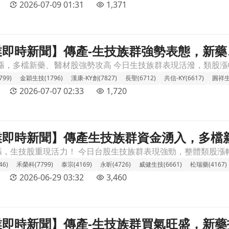
2026-07-09 01:31
1,371
 產業即時新聞】傳產-生技族群強勢表態，新
表態，新藥、醫材題材助攻類股衝高文章頁
99)
金穎生技(1796)
漢康-KY創(7827)
長聖(6712)
共信-KY(6617)
圓祥生
2026-07-07 02:33
1,720
 產業即時新聞】傳產生技族群資金湧入，多
入，多檔新藥、學名藥股價勢如虹！文章頁
6)
禾榮科(7799)
泰宗(4169)
永昕(4726)
威健生技(6661)
松瑞藥(4167)
2026-06-29 03:32
3,460
 產業即時新聞】傳產-生技族群買氣旺盛，
旺盛，新藥指標股齊步飆漲，市場聚焦研發成果文章頁