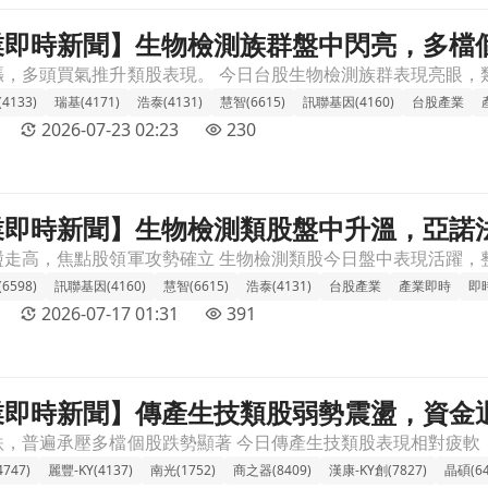
 產業即時新聞】生物檢測族群盤中閃亮，多
亮，多檔個股走勢強勁，市場聚焦精準醫療前景文章頁
4133)
瑞基(4171)
浩泰(4131)
慧智(6615)
訊聯基因(4160)
台股產業
2026-07-23 02:23
230
 產業即時新聞】生物檢測類股盤中升溫，亞諾法
，亞諾法、ABC-KY領漲吸睛，資金聚焦個股表現文章頁
現
(6598)
訊聯基因(4160)
慧智(6615)
浩泰(4131)
台股產業
產業即時
即
2026-07-17 01:31
391
 產業即時新聞】傳產生技類股弱勢震盪，資
盪，資金退場壓力顯現文章頁
747)
麗豐-KY(4137)
南光(1752)
商之器(8409)
漢康-KY創(7827)
晶碩(64