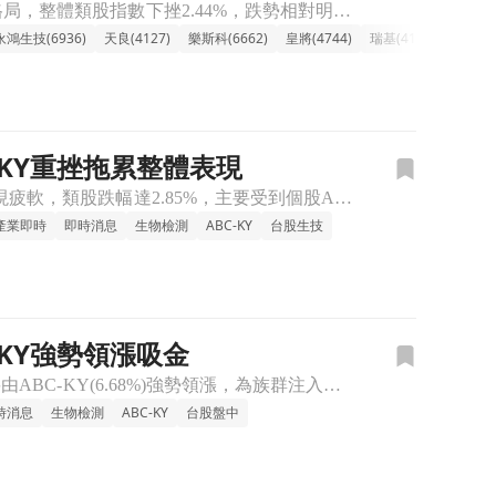
🔸【傳產-生技族群整體走弱，權值股賣壓沉重】 傳產-生技類股今日普遍呈現修正格局，整體類股指數下挫2.44%，跌勢相對明顯。盤中觀察，高價股與權值指標如新藥股藥華藥 (-5.99%)、神隆 (-4.
永鴻生技(6936)
天良(4127)
樂斯科(6662)
皇將(4744)
瑞基(4171)
訊聯(17
-KY重挫拖累整體表現
🔸生物檢測族群下跌，ABC-KY領跌拖累整體士氣 今日生物檢測族群在台股盤中表現疲軟，類股跌幅達2.85%，主要受到個股ABC-KY（-6.79%）重挫的影響。盤面上，亞諾法（-1.41%）也呈現小
產業即時
即時消息
生物檢測
ABC-KY
台股生技
-KY強勢領漲吸金
🔸生物檢測族群上漲，ABC-KY一枝獨秀。 台股生物檢測類股盤中上漲2.11%，主要由ABC-KY(6.68%)強勢領漲，為族群注入活水。儘管瑞基、亞諾法小幅跟漲，但浩泰、訊聯基因卻見小跌。族群內部
時消息
生物檢測
ABC-KY
台股盤中