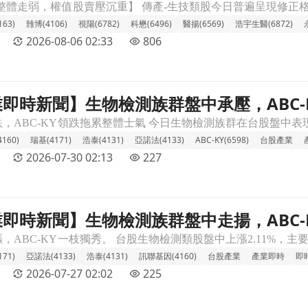
材
63)
雃博(4106)
視陽(6782)
科懋(6496)
醫揚(6569)
浩宇生醫(6872)
2026-08-06 02:33
806
 產業即時新聞】生物檢測族群盤中承壓，ABC
ABC-KY重挫拖累整體表現文章頁
160)
瑞基(4171)
浩泰(4131)
亞諾法(4133)
ABC-KY(6598)
台股產業
2026-07-30 02:13
227
 產業即時新聞】生物檢測族群盤中走揚，ABC
ABC-KY強勢領漲吸金文章頁
71)
亞諾法(4133)
浩泰(4131)
訊聯基因(4160)
台股產業
產業即時
即
2026-07-27 02:02
225