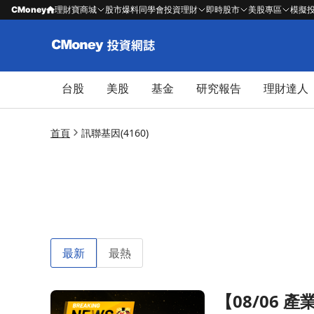
CMoney
理財寶商城
股市爆料同學會
投資理財
即時股市
美股專區
模擬
台股
美股
基金
研究報告
理財達人
首頁
訊聯基因(4160)
最新
最熱
【08/06
前往【08/06 產業即時新聞】傳產-生技類股權值