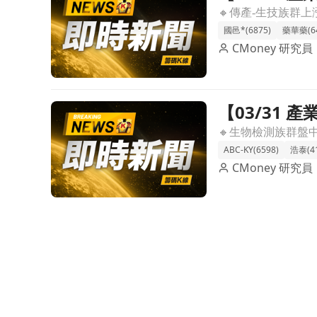
研發成果
國邑*(6875)
藥華藥(64
CMoney 研究員
【03/31
前往【03/31 產業即時新聞】生物檢測概念股盤中
光
ABC-KY(6598)
浩泰(41
CMoney 研究員