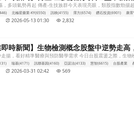
46)
北極星藥業-KY(6550)
訊映(4155)
霈方(6574)
鑽石投資(6901)
康霈*
2026-05-13 01:30
2,832
 產業即時新聞】生物檢測概念股盤中逆勢走
逆勢走高，精準醫療題材加持市場目光文章頁
31)
瑞基(4171)
訊聯基因(4160)
亞諾法(4133)
慧智(6615)
台股產業
2026-03-31 02:42
569