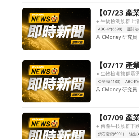
【07/23
前往【07/23 產業即時新聞】生物檢測族群盤中閃
準醫療前景
ABC-KY(6598)
亞諾法(
CMoney 研究員
【07/17
前往【07/17 產業即時新聞】生物檢測類股盤中升溫
聚焦個股表
亞諾法(4133)
ABC-KY
CMoney 研究員
【07/09
前往【07/09 產業即時新聞】傳產生技類股弱勢震
鑽石投資(6901)
強生(4