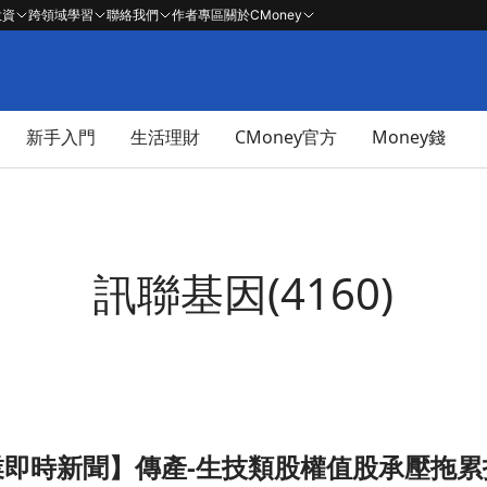
投資
跨領域學習
聯絡我們
作者專區
關於CMoney
新手入門
生活理財
CMoney官方
Money錢
訊聯基因(4160)
 產業即時新聞】傳產-生技類股權值股承壓
股承壓拖累指數，然部分個股逆勢吸金展現個別題材文章頁