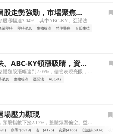
檔個股走勢強勁，市場聚焦精
🔸生物檢測族群上漲，多頭買氣推升類股表現。 今日台股生物檢測族群表現亮眼，類股漲幅達3.04%，其中ABC-KY、亞諾法、瑞基等個股漲勢尤其突出，帶動整體類股向上。觀察盤面，這波上攻主要是受到市場資
產業即時
即時消息
生物檢測
精準醫療
台股生技
、ABC-KY領漲吸睛，資金
🔸生物檢測族群震盪走高，焦點股領軍攻勢確立 生物檢測類股今日盤中表現活躍，整體類股漲幅達到2.05%，儘管表現亮眼，但個股走勢卻相當分歧。其中，亞諾法盤中一度逼近漲停，終場勁揚逾7.13%，ABC-
時消息
生物檢測
亞諾法
ABC-KY
金退場壓力顯現
🔸傳產生技族群下跌，普遍承壓多檔個股跌勢顯著 今日傳產生技類股表現相對疲軟，類股指數下挫2.17%，整體氛圍偏空。盤面上，包括漢達、共信-KY、金穎生技、泰宗及藥華藥等多檔個股跌幅擴大，拖累類股表現
91)
康霈*(6919)
杏一(4175)
友霖(4166)
心誠鎂(6934)
視陽(6782)
浩