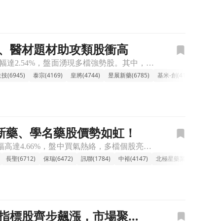
藥、醫材題材助攻類股衝高
🔸傳產-生技族群上漲，多檔新藥、醫材股強勢攻高 今日生技族群表現活潑，類股漲幅達2.54%，盤面湧現多檔強勢股。其中，康霈、禾榮科、金穎生技、漢康-KY創、長聖等個股早盤即鎖漲停或接近漲停，顯示市場
技(6945)
泰宗(4169)
皇將(4744)
昱展新藥(6785)
基米-創(4195)
友霖(4
檔新藥、學名藥股價勢如虹！
🔸傳產生技族群上漲，生技股重現活力！ 今日台股生技族群表現強勁，整體類股漲幅高達4.66%，盤中買氣熱絡，多檔個股亮燈漲停或逼近漲停，包括浩鼎、藥華藥、禾榮科、泰宗等都呈現噴出走勢。市場資金似乎嗅到
長聖(6712)
保瑞(6472)
訊聯(1784)
中裕(4147)
北極星藥業-KY(6550)
新藥指標股齊步飆漲，市場聚焦