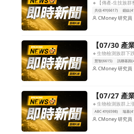
展現個別題
共信-KY(6617)
鐿鈦(41
CMoney 研究員
【07/30
前往【07/30 產業即時新聞】生物檢測族群盤中承壓，
慧智(6615)
訊聯基因(4
CMoney 研究員
【07/27
前往【07/27 產業即時新聞】生物檢測族群盤中走揚，
ABC-KY(6598)
瑞基(41
CMoney 研究員