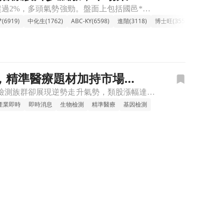
🔸傳產-生技族群上漲，多頭氣勢再起 傳產-生技族群今天表現亮眼，類股指數勁揚超過2%，多頭氣勢強勁。盤面上包括國邑*、藥華藥、北極星藥業-KY等新藥概念股紛紛攻上漲停或大漲，引領類股買盤。主要觀察到
(6919)
中化生(1762)
ABC-KY(6598)
進階(3118)
博士旺(3555)
保瑞(647
高，精準醫療題材加持市場目
🔸生物檢測族群盤中走揚，看好精準醫療與預防醫學需求 今日台股震盪之際，生物檢測族群卻展現逆勢走升氣勢，類股漲幅達2.50%。ABC-KY以4.72%的漲幅領軍，浩泰、瑞基也緊隨其後，訊聯基因、亞諾法
產業即時
即時消息
生物檢測
精準醫療
基因檢測