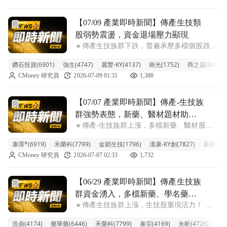
停，終場勁揚逾7.13%，ABC-
前往【07/09 產業即時新聞】傳產生技類股弱勢震盪，資金
【07/09 產業即時新聞】傳產生技類
股弱勢震盪，資金退場壓力顯現
🔸傳產生技族群下跌，普遍承壓多檔個股跌勢
顯著 今日傳產生技類股表現相對疲軟，類股
鑽石投資(6901)
強生(4747)
麗豐-KY(4137)
南光(1752)
商之器(8409)
指數下挫2.17%，整體氛圍偏空。盤面上，包
CMoney 研究員
2026-07-09 01:31
1,388
括漢達、共信-KY、金穎生技、泰宗及藥華藥
等多檔個股跌幅擴大，拖累類股表現
前往【07/07 產業即時新聞】傳產-生技族群強勢表態，新
【07/07 產業即時新聞】傳產-生技族
群強勢表態，新藥、醫材題材助攻
🔸傳產-生技族群上漲，多檔新藥、醫材股強
類股衝高
勢攻高 今日生技族群表現活潑，類股漲幅達
康霈*(6919)
禾榮科(7799)
金穎生技(1796)
漢康-KY創(7827)
長聖(671
2.54%，盤面湧現多檔強勢股。其中，康霈、
CMoney 研究員
2026-07-07 02:33
1,732
禾榮科、金穎生技、漢康-KY創、長聖等個股
早盤即鎖漲停或接近漲停，顯示市場
前往【06/29 產業即時新聞】傳產生技族群資金湧入，多檔
【06/29 產業即時新聞】傳產生技族
群資金湧入，多檔新藥、學名藥股
🔸傳產生技族群上漲，生技股重現活力！ 今
價勢如虹！
日台股生技族群表現強勁，整體類股漲幅高達
浩鼎(4174)
藥華藥(6446)
禾榮科(7799)
泰宗(4169)
永昕(4726)
威健
4.66%，盤中買氣熱絡，多檔個股亮燈漲停或