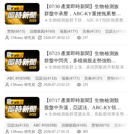
前往【07/30 產業即時新聞】生物檢測族群盤中承壓，ABC-
【07/30 產業即時新聞】生物檢測族
群盤中承壓，ABC-KY重挫拖累整體
🔸生物檢測族群下跌，ABC-KY領跌拖累整體
表現
士氣 今日生物檢測族群在台股盤中表現疲
慧智(6615)
訊聯基因(4160)
瑞基(4171)
浩泰(4131)
亞諾法(4133)
A
軟，類股跌幅達2.85%，主要受到個股ABC-
CMoney 研究員
2026-07-30 02:13
237
KY（-6.79%）重挫的影響。盤面上，亞諾法
（-1.41%）也呈現小
前往【07/23 產業即時新聞】生物檢測族群盤中閃亮，多
【07/23 產業即時新聞】生物檢測族
群盤中閃亮，多檔個股走勢強勁，
🔸生物檢測族群上漲，多頭買氣推升類股表
市場聚焦精準醫療前景
現。 今日台股生物檢測族群表現亮眼，類股
ABC-KY(6598)
亞諾法(4133)
瑞基(4171)
浩泰(4131)
慧智(6615)
訊
漲幅達3.04%，其中ABC-KY、亞諾法、瑞基
CMoney 研究員
2026-07-23 02:23
235
等個股漲勢尤其突出，帶動整體類股向上。觀
察盤面，這波上攻主要是受到市場資
前往【07/17 產業即時新聞】生物檢測類股盤中升溫，亞諾法
【07/17 產業即時新聞】生物檢測類
股盤中升溫，亞諾法、ABC-KY領漲
🔸生物檢測族群震盪走高，焦點股領軍攻勢確
吸睛，資金聚焦個股表現
立 生物檢測類股今日盤中表現活躍，整體類
亞諾法(4133)
ABC-KY(6598)
訊聯基因(4160)
慧智(6615)
浩泰(4131)
股漲幅達到2.05%，儘管表現亮眼，但個股走
CMoney 研究員
2026-07-17 01:31
395
勢卻相當分歧。其中，亞諾法盤中一度逼近漲