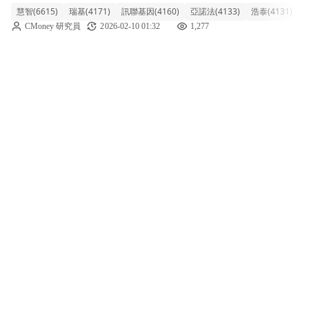
慧智(6615)
瑞基(4171)
訊聯基因(4160)
亞諾法(4133)
浩泰(4131)
A
類股指數盤中下跌2.63%，主要受到指標股
CMoney 研究員
2026-02-10 01:32
1,277
ABC-KY (-8.77%) 重挫的拖累。儘管慧智
(1.62%) 和