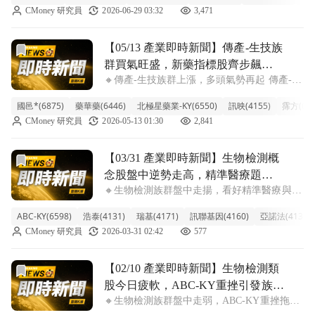
CMoney 研究員
2026-06-29 03:32
3,471
逼近漲停，包括浩鼎、藥華藥、禾榮科、泰宗
等都呈現噴出走勢。市場資金似乎嗅到
前往【05/13 產業即時新聞】傳產-生技族群買氣旺盛，新
【05/13 產業即時新聞】傳產-生技族
群買氣旺盛，新藥指標股齊步飆
🔸傳產-生技族群上漲，多頭氣勢再起 傳產-生
漲，市場聚焦研發成果
技族群今天表現亮眼，類股指數勁揚超過
國邑*(6875)
藥華藥(6446)
北極星藥業-KY(6550)
訊映(4155)
霈方(657
2%，多頭氣勢強勁。盤面上包括國邑*、藥華
CMoney 研究員
2026-05-13 01:30
2,841
藥、北極星藥業-KY等新藥概念股紛紛攻上漲
停或大漲，引領類股買盤。主要觀察到
前往【03/31 產業即時新聞】生物檢測概念股盤中逆勢走高
【03/31 產業即時新聞】生物檢測概
念股盤中逆勢走高，精準醫療題材
🔸生物檢測族群盤中走揚，看好精準醫療與預
加持市場目光
防醫學需求 今日台股震盪之際，生物檢測族
ABC-KY(6598)
浩泰(4131)
瑞基(4171)
訊聯基因(4160)
亞諾法(4133)
群卻展現逆勢走升氣勢，類股漲幅達2.50%。
CMoney 研究員
2026-03-31 02:42
577
ABC-KY以4.72%的漲幅領軍，浩泰、瑞基也
緊隨其後，訊聯基因、亞諾法
前往【02/10 產業即時新聞】生物檢測類股今日疲軟，ABC
【02/10 產業即時新聞】生物檢測類
股今日疲軟，ABC-KY重挫引發族群
🔸生物檢測族群盤中走弱，ABC-KY重挫拖累
調整壓力
整體表現 今日生物檢測族群股價普遍承壓，