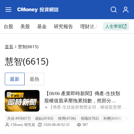
台股
美股
基金
研究報告
理財達人
新手入門
人生學習
首頁
慧智(6615)
慧智(6615)
最新
最熱
前往【08/06 產業即時新聞】傳產-生技類股權值股承壓拖
【08/06 產業即時新聞】傳產-生技類
股權值股承壓拖累指數，然部分個
🔸【傳產-生技族群整體走弱，權值股賣壓沉
股逆勢吸金展現個別題材
重】 傳產-生技類股今日普遍呈現修正格局，
共信-KY(6617)
鐿鈦(4163)
雃博(4106)
視陽(6782)
科懋(6496)
醫揚(
整體類股指數下挫2.44%，跌勢相對明顯。盤
CMoney 研究員
2026-08-06 02:33
987
中觀察，高價股與權值指標如新藥股藥華藥
(-5.99%)、神隆 (-4.