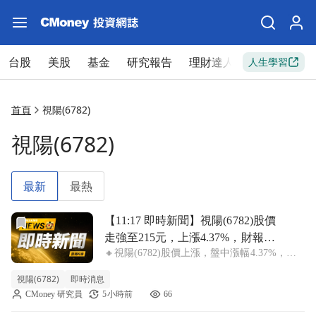
台股
美股
基金
研究報告
理財達人
新手入門
人生學習
首頁
視陽(6782)
視陽(6782)
最新
最熱
前往【11:17 即時新聞】視陽(6782)股價走強至215元
【11:17 即時新聞】視陽(6782)股價
走強至215元，上漲4.37%，財報與
🔸視陽(6782)股價上漲，盤中漲幅4.37%，報
營收雙創高支撐，多頭格局延續主
價215元 視陽(6782)盤中股價來到215元，上漲
力與外資買盤
視陽(6782)
即時消息
4.37%，股價走強主因延續第二季與上半年獲
CMoney 研究員
5小時前
66
利雙創歷史新高的題材，市場聚焦毛利率提升
與高毛利彩