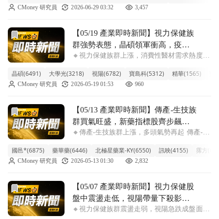
CMoney 研究員
2026-06-29 03:32
3,457
逼近漲停，包括浩鼎、藥華藥、禾榮科、泰宗
等都呈現噴出走勢。市場資金似乎嗅到
前往【05/19 產業即時新聞】視力保健族群強勢表態，晶
【05/19 產業即時新聞】視力保健族
群強勢表態，晶碩領軍衝高，疫後
🔸視力保健族群上漲，消費性醫材需求熱度升
復甦題材吸引買盤關注！
溫！ 盤中視力保健類股表現亮眼，整體漲幅
晶碩(6491)
大學光(3218)
視陽(6782)
寶島科(5312)
精華(1565)
寶利
達到4.26%，明顯超越大盤。領漲指標由隱形
CMoney 研究員
2026-05-19 01:53
960
眼鏡大廠晶碩 (6.83%) 率先表態衝高，大學光
(3.14%)、視陽
前往【05/13 產業即時新聞】傳產-生技族群買氣旺盛，新
【05/13 產業即時新聞】傳產-生技族
群買氣旺盛，新藥指標股齊步飆
🔸傳產-生技族群上漲，多頭氣勢再起 傳產-生
漲，市場聚焦研發成果
技族群今天表現亮眼，類股指數勁揚超過
國邑*(6875)
藥華藥(6446)
北極星藥業-KY(6550)
訊映(4155)
霈方(657
2%，多頭氣勢強勁。盤面上包括國邑*、藥華
CMoney 研究員
2026-05-13 01:30
2,832
藥、北極星藥業-KY等新藥概念股紛紛攻上漲
停或大漲，引領類股買盤。主要觀察到
前往【05/07 產業即時新聞】視力保健股盤中震盪走低，視
【05/07 產業即時新聞】視力保健股
盤中震盪走低，視陽帶量下殺影響
🔸視力保健族群震盪走弱，視陽急跌成盤面焦
族群氣氛
點 台股視力保健族群今日呈現震盪偏弱格