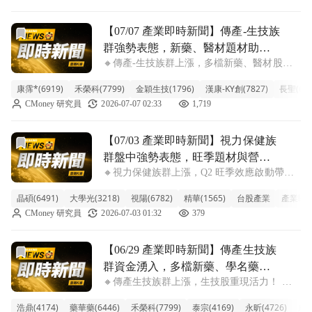
等多檔個股跌幅擴大，拖累類股表現
前往【07/07 產業即時新聞】傳產-生技族群強勢表態，新
【07/07 產業即時新聞】傳產-生技族
群強勢表態，新藥、醫材題材助攻
🔸傳產-生技族群上漲，多檔新藥、醫材股強
類股衝高
勢攻高 今日生技族群表現活潑，類股漲幅達
康霈*(6919)
禾榮科(7799)
金穎生技(1796)
漢康-KY創(7827)
長聖(671
2.54%，盤面湧現多檔強勢股。其中，康霈、
CMoney 研究員
2026-07-07 02:33
1,719
禾榮科、金穎生技、漢康-KY創、長聖等個股
早盤即鎖漲停或接近漲停，顯示市場
前往【07/03 產業即時新聞】視力保健族群盤中強勢表態，
【07/03 產業即時新聞】視力保健族
群盤中強勢表態，旺季題材與營運
🔸視力保健族群上漲，Q2 旺季效應啟動帶動
展望點燃買氣
買盤加溫 今天視力保健族群是盤面亮點，類
晶碩(6491)
大學光(3218)
視陽(6782)
精華(1565)
台股產業
產業即
股漲幅衝上 4.95%，晶碩盤中一度漲逾 8%，
CMoney 研究員
2026-07-03 01:32
379
大學光、視陽、精華也跟進表態。這波漲勢主
要來自市場提前卡位第二季旺季
前往【06/29 產業即時新聞】傳產生技族群資金湧入，多檔
【06/29 產業即時新聞】傳產生技族
群資金湧入，多檔新藥、學名藥股
🔸傳產生技族群上漲，生技股重現活力！ 今
價勢如虹！
日台股生技族群表現強勁，整體類股漲幅高達
浩鼎(4174)
藥華藥(6446)
禾榮科(7799)
泰宗(4169)
永昕(4726)
威健
4.66%，盤中買氣熱絡，多檔個股亮燈漲停或