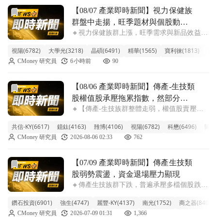
前往【08/07 產業即時新聞】視力保健族群盤中走揚，旺季
【08/07 產業即時新聞】視力保健族
群盤中走揚，旺季題材與個股動能
🔸視力保健族群上漲，旺季需求與新品效益推
吸睛
升期待。 視力保健族群今日盤中強勢，整體
視陽(6782)
大學光(3218)
晶碩(6491)
精華(1565)
寶利徠(1813)
寶島
類股漲幅達2.65%。其中，視陽勁揚逾5%，大
CMoney 研究員
6小時前
90
學光、晶碩亦漲逾2%，領漲族群。儘管盤面
未見特定重大利多，但市場普遍預期
前往【08/06 產業即時新聞】傳產-生技類股權值股承壓拖
【08/06 產業即時新聞】傳產-生技類
股權值股承壓拖累指數，然部分個
🔸【傳產-生技族群整體走弱，權值股賣壓沉
股逆勢吸金展現個別題材
重】 傳產-生技類股今日普遍呈現修正格局，
共信-KY(6617)
鐿鈦(4163)
雃博(4106)
視陽(6782)
科懋(6496)
醫揚(
整體類股指數下挫2.44%，跌勢相對明顯。盤
CMoney 研究員
2026-08-06 02:33
762
中觀察，高價股與權值指標如新藥股藥華藥
(-5.99%)、神隆 (-4.
前往【07/09 產業即時新聞】傳產生技類股弱勢震盪，資金
【07/09 產業即時新聞】傳產生技類
股弱勢震盪，資金退場壓力顯現
🔸傳產生技族群下跌，普遍承壓多檔個股跌勢
顯著 今日傳產生技類股表現相對疲軟，類股
鑽石投資(6901)
強生(4747)
麗豐-KY(4137)
南光(1752)
商之器(8409)
指數下挫2.17%，整體氛圍偏空。盤面上，包
CMoney 研究員
2026-07-09 01:31
1,366
括漢達、共信-KY、金穎生技、泰宗及藥華藥