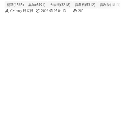
精華(1565)
晶碩(6491)
大學光(3218)
寶島科(5312)
寶利徠(1813)
視
局，整體類股指數下跌2.22%。盤中觀察，先
CMoney 研究員
2026-05-07 04:13
260
前漲幅較大的隱形眼鏡廠視陽(6782)急殺重挫
近一成，成為拖累族群表現的主因