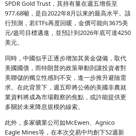
SPDR Gold Trust，其持有量在週五增長至
977.68噸，是自2022年8月以來的最高水平。該
行預測，若ETFs再度回暖，金價可能向3675美
元/盎司目標邁進，並預計到2026年底可達4250
美元。
同時，中國似乎正逐步增加其黃金儲備，取代
美國國債，而特朗普的政策舉動則讓投資者對
美聯儲的獨立性感到不安，進一步推升避險需
求。在此背景下，週五即將公佈的美國非農就
業資料將成為市場觀察的焦點，或許能提供更
多關於未來降息規模的線索。
此外，多家礦業公司如McEwen、Agnico
Eagle Mines等，在本次交易中均創下52週新