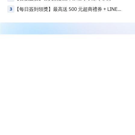
3
【每日簽到領獎】最高送 500 元超商禮券 + LINE
Points
繼續閱讀下一篇
恆光科技獲紐交所警告！股價低於上市標準，急需翻身
首頁
美股
美股新聞
恆光科技獲紐交所警告！股價低
於上市標準，急需翻身
CMoney 研究員
2025-09-02 22:31