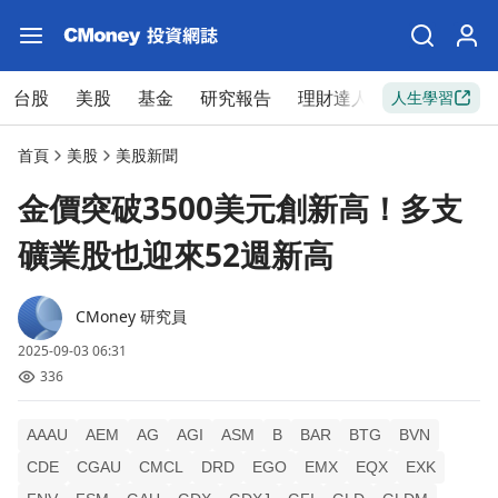
台股
美股
基金
研究報告
理財達人
新手入門
人生學習
首頁
美股
美股新聞
金價突破3500美元創新高！多支
礦業股也迎來52週新高
CMoney 研究員
2025-09-03 06:31
336
AAAU
AEM
AG
AGI
ASM
B
BAR
BTG
BVN
CDE
CGAU
CMCL
DRD
EGO
EMX
EQX
EXK