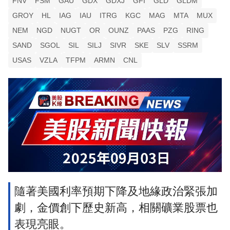
FNV
FSM
GAU
GDX
GDXJ
GFI
GLD
GLDM
GROY
HL
IAG
IAU
ITRG
KGC
MAG
MTA
MUX
NEM
NGD
NUGT
OR
OUNZ
PAAS
PZG
RING
SAND
SGOL
SIL
SILJ
SIVR
SKE
SLV
SSRM
USAS
VZLA
TFPM
ARMN
CNL
隨著美國利率預期下降及地緣政治緊張加
劇，金價創下歷史新高，相關礦業股票也
表現亮眼。