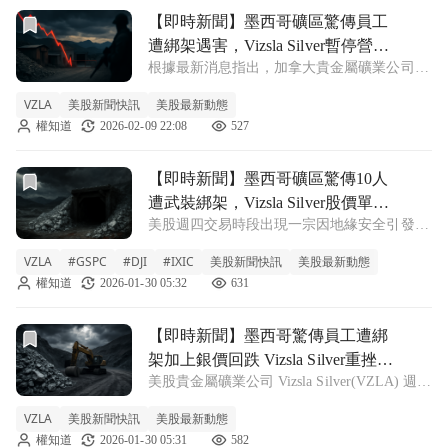
前往【即時新聞】墨西哥礦區驚傳員工遭綁架遇害，Vizsla S
【即時新聞】墨西哥礦區驚傳員工
遭綁架遇害，Vizsla Silver暫停營運
根據最新消息指出，加拿大貴金屬礦業公司
引發投資人擔憂
Vizsla Silver (VZLA) 位於墨西哥錫那羅亞州
VZLA
美股新聞快訊
美股最新動態
（Sinaloa）的帕努科（Panuco）專案礦區，日
權知道
2026-02-09 22:08
527
前發生嚴重的安全事件。公司證實，在 10 名
前往【即時新聞】墨西哥礦區驚傳10人遭武裝綁架，Vizsla Si
【即時新聞】墨西哥礦區驚傳10人
遭武裝綁架，Vizsla Silver股價單日
美股週四交易時段出現一宗因地緣安全引發的
重挫近15%
股價劇烈波動，加拿大貴金屬探勘公司 Vizsla
VZLA
#GSPC
#DJI
#IXIC
美股新聞快訊
美股最新動態
Silver(VZLA) 在傳出墨西哥業務據點發生員工
權知道
2026-01-30 05:32
631
遭綁架事件後，股價應聲重挫。投資人擔憂營
運中斷與安全風險
前往【即時新聞】墨西哥驚傳員工遭綁架加上銀價回跌 Vizsla S
【即時新聞】墨西哥驚傳員工遭綁
架加上銀價回跌 Vizsla Silver重挫近
美股貴金屬礦業公司 Vizsla Silver(VZLA) 週四
15%
股價遭遇重擊，單日跌幅高達 14.87%，收盤
VZLA
美股新聞快訊
美股最新動態
價來到 5.84 美元。造成股價崩跌的主因，除
權知道
2026-01-30 05:31
582
了國際銀價走軟外，更關鍵的是公司傳出重大