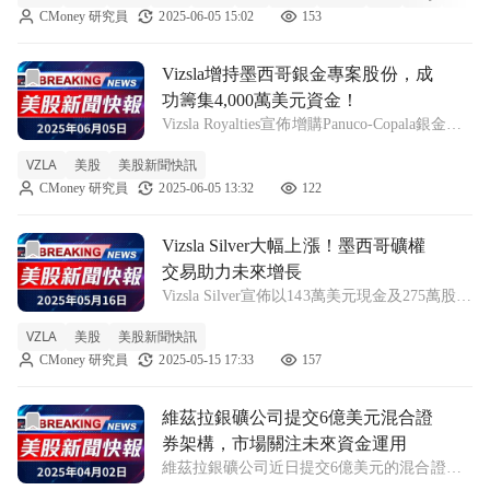
CMoney 研究員
2025-06-05 15:02
153
際，銀期貨價格週四驟然攀升，達到自2012年
以來的最高點，每盎司報36.03美元
前往Vizsla增持墨西哥銀金專案股份，成功籌集4,000萬美
Vizsla增持墨西哥銀金專案股份，成
功籌集4,000萬美元資金！
Vizsla Royalties宣佈增購Panuco-Copala銀金項
目的3%淨冶煉回報權益，同時獲得4,000萬美
VZLA
美股
美股新聞快訊
元的融資，以加強在全球高品位銀金區域的投
CMoney 研究員
2025-06-05 13:32
122
資。 Vizsla Royalties（N
前往Vizsla Silver大幅上漲！墨西哥礦權交易助力未來增長文
Vizsla Silver大幅上漲！墨西哥礦權
交易助力未來增長
Vizsla Silver宣佈以143萬美元現金及275萬股普
通股收購墨西哥Santa Fe礦權，股價隨之上漲
VZLA
美股
美股新聞快訊
7.1%。 在週四的交易中，Vizsla
CMoney 研究員
2025-05-15 17:33
157
Silver（NYSE:VZLA）股價上漲了7.
前往維茲拉銀礦公司提交6億美元混合證券架構，市場關注未
維茲拉銀礦公司提交6億美元混合證
券架構，市場關注未來資金運用
維茲拉銀礦公司近日提交6億美元的混合證券
架構，吸引投資者目光，並為其未來發展提供