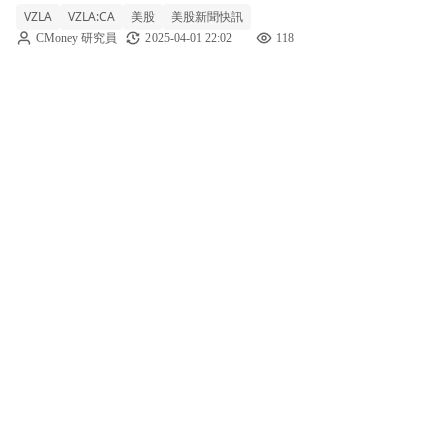
VZLA
VZLA:CA
美股
美股新聞快訊
資金支援。 維茲拉銀礦公司（NYSE: VZLA）
CMoney 研究員
2025-04-01 22:02
118
在近期正式向市場提交了一份高達6億美元的
混合證券架構申請，這一舉措旨在