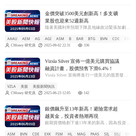
安全
前往金價突破3500美元創新高！多支礦業股也迎來52週新高
金價突破3500美元創新高！多支礦
業股也迎來52週新高
隨著美國利率預期下降及地緣政治緊張加劇，
金價創下歷史新高，相關礦業股票也表現亮
AAAU
AEM
AG
AGI
ASM
B
BAR
BTG
BVN
CDE
CGAU
眼。 在持續的地緣政治緊張和對美國聯邦儲
CMoney 研究員
2025-09-02 22:31
336
備銀行獨立性的擔憂中，金價於週二達到全新
紀錄，突破3500美元。分析師指出，市場普
前往Vizsla Silver 宣佈一億美元購買協議融資計畫，股價預
Vizsla Silver 宣佈一億美元購買協議
融資計畫，股價預售下滑6.4%！
Vizsla Silver 宣佈將進行一億美元的股票發
行，但股價在預售期間下跌6.4%。這筆資金將
VZLA
美股
美股新聞快訊
用於推進其墨西哥Panuco專案。 Vizsla
CMoney 研究員
2025-06-23 12:05
142
Silver（NYSE: VZLA）今日宣佈，其承銷
前往銀價飆升至13年新高！避險需求超越黃金，投資者熱潮
銀價飆升至13年新高！避險需求超
越黃金，投資者熱潮再現
銀期貨價格創下逾13年來的新高，因為投資者
對貴金屬的避險需求不再僅限於黃金，銀礦股
ASM
BVN
CDE
EXK
FSM
HL
MAG
PAAS
SIL
SILJ
SIVR
也同步上漲。 在全球經濟不確定性加劇之