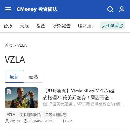
台股
美股
基金
研究報告
理財達人
新手入門
人生學習
首頁
VZLA
VZLA
最新
最熱
前往【即時新聞】Vizsla Silver(VZLA)獲麥格理2.2
【即時新聞】Vizsla Silver(VZLA)獲
麥格理2.2億美元融資！墨西哥金銀
砸1.7億美元建廠，M3工程取得統包合約 礦業
礦專案迎重大進展
開發商Vizsla Silver(VZLA)在墨西哥錫那羅亞
VZLA
美股新聞快訊
美股最新動態
州的Panuco金銀礦專案取得重要里程碑。該公
權知道
2026-05-13 07:19
336
司最新宣布釋出兩項重大合約，其中M3工程
技術公司